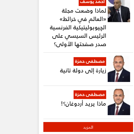
أحمد يوسف
لماذا وضعت مجلة
«العالم في خرائط»
الچيوبوليتيكية الفرنسية
الرئيس السيسي على
صدر صفحتها الأولى؟
مصطفى حمزة
زيارة إلى دولة تانية
مصطفى حمزة
ماذا يريد أردوغان؟!
المزيد