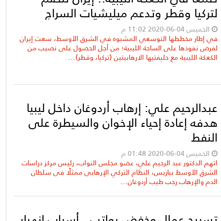
لتركيا وقطر وتدعم ميليشيات السراج
الخميس 04-06-2020 11:02 م
في إطار مخططها التوسعي المشبوه في الشرق الأوسط، سعت إيران
لفرض نفوذها على الساحة الليبية؛ من أجل الحصول على نصيب من
الكعكة الليبية مع حليفتيها الارهابيتين (تركيا، وقطر)...
عبدالرحيم علي: إرهاب أردوغان داخل ليبيا
هدفه إعادة إحياء الإخوان والسيطرة على
النفط
الخميس 04-06-2020 01:48 م
اتهم الدكتور عبد الرحيم علي، عضو مجلس النواب، رئيس مركز دراسات
الشرق الأوسط بباريس، النظام التركي الإرهابى ممثلًا فى سلطان
الدم والإرهاب رجب طيب أردوغان...
تسريح عمال وخفض رواتب.. أسباب انهيار