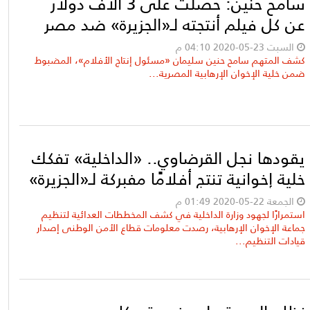
سامح حنين: حصلت على 3 آلاف دولار
عن كل فيلم أنتجته لـ«الجزيرة» ضد مصر
السبت 23-05-2020 04:10 م
كشف المتهم سامح حنين سليمان «مسئول إنتاج الأفلام»، المضبوط
ضمن خلية الإخوان الإرهابية المصرية...
يقودها نجل القرضاوي.. «الداخلية» تفكك
خلية إخوانية تنتج أفلامًا مفبركة لـ«الجزيرة»
الجمعة 22-05-2020 01:49 م
استمرارًا لجهود وزارة الداخلية في كشف المخططات العدائية لتنظيم
جماعة الإخوان الإرهابية، رصدت معلومات قطاع الأمن الوطنى إصدار
قيادات التنظيم...