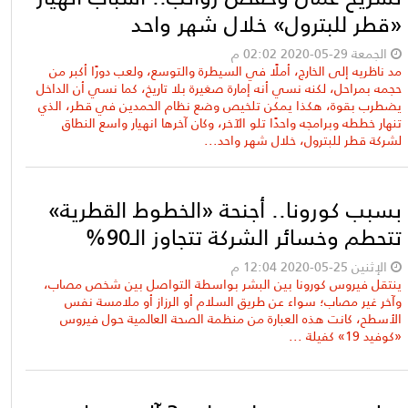
«قطر للبترول» خلال شهر واحد
الجمعة 29-05-2020 02:02 م
مد ناظريه إلى الخارج، أملًا في السيطرة والتوسع، ولعب دورًا أكبر من
حجمه بمراحل، لكنه نسي أنه إمارة صغيرة بلا تاريخ، كما نسي أن الداخل
يضطرب بقوة، هكذا يمكن تلخيص وضع نظام الحمدين في قطر، الذي
تنهار خططه وبرامجه واحدًا تلو الآخر، وكان آخرها انهيار واسع النطاق
لشركة قطر للبترول، خلال شهر واحد...
بسبب كورونا.. أجنحة «الخطوط القطرية»
تتحطم وخسائر الشركة تتجاوز الـ90%
الإثنين 25-05-2020 12:04 م
ينتقل فيروس كورونا بين البشر بواسطة التواصل بين شخص مصاب،
وآخر غير مصاب؛ سواء عن طريق السلام أو الرزاز أو ملامسة نفس
الأسطح، كانت هذه العبارة من منظمة الصحة العالمية حول فيروس
«كوفيد 19» كفيلة ...