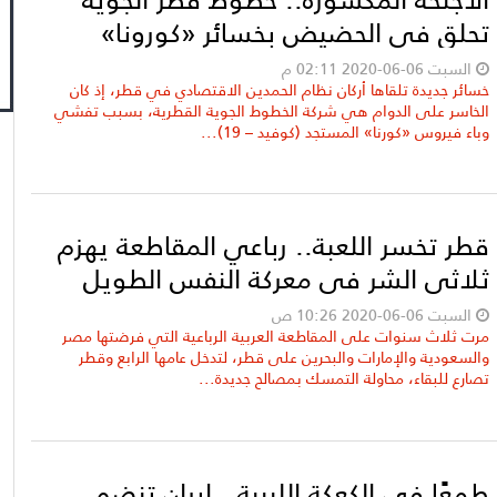
تحلق في الحضيض بخسائر «كورونا»
السبت 06-06-2020 02:11 م
خسائر جديدة تلقاها أركان نظام الحمدين الاقتصادي في قطر، إذ كان
الخاسر على الدوام هي شركة الخطوط الجوية القطرية، بسبب تفشي
وباء فيروس «كورنا» المستجد (كوفيد – 19)...
قطر تخسر اللعبة.. رباعي المقاطعة يهزم
ثلاثي الشر في معركة النفس الطويل
السبت 06-06-2020 10:26 ص
مرت ثلاث سنوات على المقاطعة العربية الرباعية التي فرضتها مصر
والسعودية والإمارات والبحرين على قطر، لتدخل عامها الرابع وقطر
تصارع للبقاء، محاولة التمسك بمصالح جديدة...
طمعًا في الكعكة الليبية.. إيران تنضم