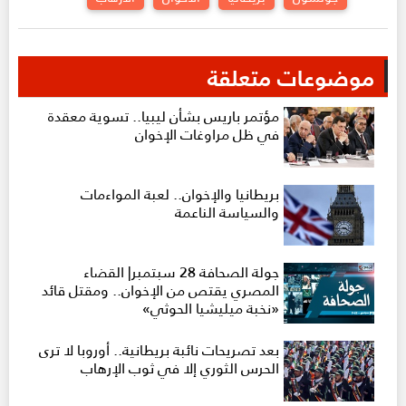
موضوعات متعلقة
مؤتمر باريس بشأن ليبيا.. تسوية معقدة
في ظل مراوغات الإخوان
بريطانيا والإخوان.. لعبة المواءمات
والسياسة الناعمة
جولة الصحافة 28 سبتمبر| القضاء
المصري يقتص من الإخوان.. ومقتل قائد
«نخبة ميليشيا الحوثي»
بعد تصريحات نائبة بريطانية.. أوروبا لا ترى
الحرس الثوري إلا في ثوب الإرهاب