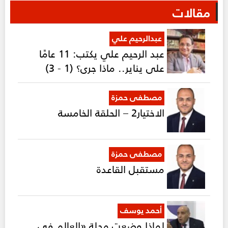
مقالات
عبدالرحيم علي
عبد الرحيم علي يكتب: 11 عامًا
على يناير.. ماذا جرى؟ (1 - 3)
مصطفى حمزة
الاختيار2 – الحلقة الخامسة
مصطفى حمزة
مستقبل القاعدة
أحمد يوسف
لماذا وضعت مجلة «العالم في