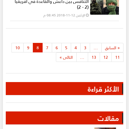
التنافس بين داعش والقاعدة في أفريقيا
(2 - 2)
الإثنين 12-11-2018 08:45 م
«
السابق
...
3
4
5
6
7
8
9
10
11
12
13
...
التالى
»
الأكثر قراءة
مقالات