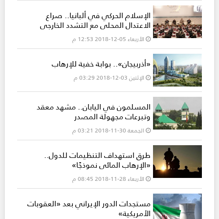
الإسلام الحركي في ألبانيا.. صراع
الاعتدال المحلي مع التشدد الخارجي
الأربعاء 05-12-2018 12:53 م
«أذربيجان».. بوابة خفية للإرهاب
الإثنين 03-12-2018 03:29 م
المسلمون في اليابان.. مشهد معقد
وتبرعات مجهولة المصدر
الجمعة 30-11-2018 03:21 م
طرق استهداف التنظيمات للدول..
«الإرهاب المائي نموذجًا»
الأربعاء 28-11-2018 08:45 م
مستجدات الدور الإيراني بعد «العقوبات
الأمريكية»