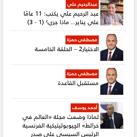
عبدالرحيم علي
عبد الرحيم علي يكتب: 11 عامًا
على يناير.. ماذا جرى؟ (1 - 3)
مصطفى حمزة
الاختيار2 – الحلقة الخامسة
مصطفى حمزة
مستقبل القاعدة
أحمد يوسف
لماذا وضعت مجلة «العالم في
خرائط» الچيوبوليتيكية الفرنسية
الرئيس السيسي على صدر