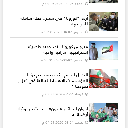
الجمعة 03-04-2020 09:05 م
أزمة "كورونا" في مصر.. خطة شاملة
للمواجهة
الخميس 02-04-2020 10:31 م
فيروس كورونا.. تحد جديد حاصرته
إستراتيجية إماراتية واعية
الخميس 02-04-2020 03:01 م
التدخل الناعم.. كيف تستخدم تركيا
المؤسسات الأهلية اللبنانية في تعزيز
نفوذها ؟
الأربعاء 01-04-2020 03:36 م
إخوان الجزائر و«تبون».. تقاربٌ مزعومٌ لا
أرضيةَ له
السبت 21-03-2020 04:21 م