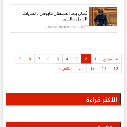
عُمان بعد السلطان قابوس.. تحديات
الداخل والخارج
الأحد 12-01-2020 06:10 م
«
السابق
1
2
3
4
5
6
7
8
9
10
11
12
...
التالى
»
الأكثر قراءة