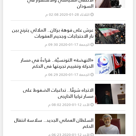
السودان
الثلاثاء 28-01-2020 02:08 م
عرش على فوهة بركان.. الملالي يترنح بين
نار الاحتجاجات وجحيم العقوبات
الجمعة 17-01-2020 09:30 م
«النهضة» التونسيَّة.. قراءةٌ في مسار
الحركة وتقييم تجربتها في الحكم
الجمعة 17-01-2020 06:29 م
الاتجاه شرقًا.. تداعيات الضغوط على
مسار تركيا الخارجي
الأحد 12-01-2020 08:02 م
السلطان العماني الجديد.. سلاسة انتقال
الحكم
الأحد 12-01-2020 06:23 م