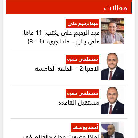
مقالات
عبدالرحيم علي
عبد الرحيم علي يكتب: 11 عامًا
على يناير.. ماذا جرى؟ (1 - 3)
مصطفى حمزة
الاختيار2 – الحلقة الخامسة
مصطفى حمزة
مستقبل القاعدة
أحمد يوسف
لماذا وضعت مجلة «العالم في