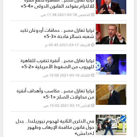
للالتزام بقواعد القانون الدولي «4-5»
الخميس 18-03-2021 11:38 ص
تركيا تغازل مصر.. حماقات أردوغان تكبد
شعبه خسائر فادحة «3-5»
الأربعاء 17-03-2021 05:45 م
تركيا تغازل مصر.. أنقرة تتقرب للقاهرة
للهروب من الضغوط الأمريكية «2-5»
الثلاثاء 16-03-2021 10:00 ص
تركيا تغازل مصر.. مكاسب وأهداف أنقرة
من محاولات الصلح «1-5»
الإثنين 15-03-2021 10:02 ص
في الذكرى الثانية لهجوم نيوزيلندا.. جدل
حول قانون مكافحة الإرهاب وظهور
لـ«داعش»