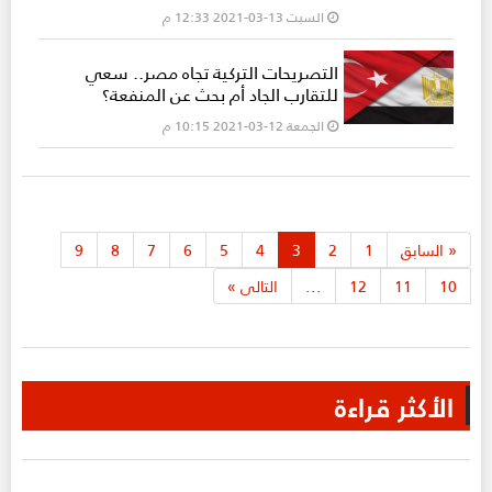
السبت 13-03-2021 12:33 م
التصريحات التركية تجاه مصر.. سعي
للتقارب الجاد أم بحث عن المنفعة؟
الجمعة 12-03-2021 10:15 م
«
السابق
1
2
3
4
5
6
7
8
9
10
11
12
...
التالى
»
الأكثر قراءة