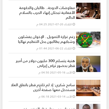
مفاوضات الدوحة.. طالبان والحكومة
الأفغانية تبحثان إنهاء الحرب بالسلام
الدائم
الثلاثاء 20-07-2021 04:25 م
رغم غزارة التمويل.. الإخوان يفشلون
وشبابهم يطالبون بحل التنظيم نهائيا
الثلاثاء 22-06-2021 01:44 م
هنية يتسلم 300 مليون دولار من أمير
قطر بحضور تركي إيراني
الأحد 16-05-2021 04:50 م
سامح شكري: إذ لم تلتزم قطر باتفاق العلا
فسندخل معها صفحة أخرى
الأحد 14-03-2021 06:18 م
فهد ياسين.. رجل قطر المخرب في