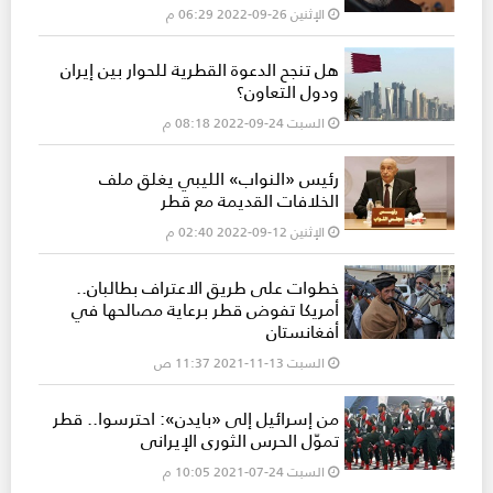
الإثنين 26-09-2022 06:29 م
هل تنجح الدعوة القطرية للحوار بين إيران
ودول التعاون؟
السبت 24-09-2022 08:18 م
رئيس «النواب» الليبي يغلق ملف
الخلافات القديمة مع قطر
الإثنين 12-09-2022 02:40 م
خطوات على طريق الاعتراف بطالبان..
أمريكا تفوض قطر برعاية مصالحها في
أفغانستان
السبت 13-11-2021 11:37 ص
من إسرائيل إلى «بايدن»: احترسوا.. قطر
تموّل الحرس الثوري الإيراني
السبت 24-07-2021 10:05 م