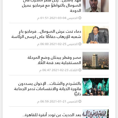
الصومال بالتواطؤ مع فرماجو عميل
الدوحة
الخميس 04-03-2021 01:51 م
دماء تحت عرش الصومال.. فرماجو باع
شعبه للإرهاب حفاظًا على كرسي الرئاسة
الخميس 25-02-2021 06:00 م
مصر وقطر يبحثان وضع المرحلة
المستقبلية بعد قمة العُلا
الثلاثاء 23-02-2021 06:47 م
بالتشرذم والشتات.. الإخوان يسددون
فاتورة الخيانة والانقسامات تدمر الجماعة
ذاتيًّا
الخميس 21-01-2021 06:59 م
بعد الحديث عن تودد أنقرة للقاهرة..