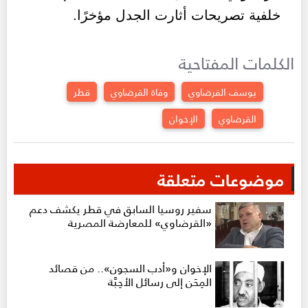
خلفية تصريحات أثارت الجدل مؤخرًا.
الكلمات المفتاحية
يوسف القرضاوي
وفاة القرضاوي
قطر
القرضاوي
الإخوان
موضوعات متعلقة
سفير روسيا السابق في قطر يكشف دعم
«القرضاوي» للمعارضة المصرية
الإخوان و«أدب السجون».. من قصائد
المِحَن إلى رسائل الأحِبَّة