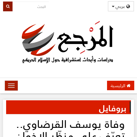
عربي
الرئيسية
oggle
gation
بروفايل
وفاة يوسف القرضاوي..
تعرّف على منظّر الإخوان