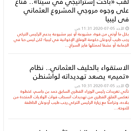
لقب «باحث إستراتيجي في سيتا».. قناع
على وجوه مروجي المشروع العثماني
في ليبيا
الأحد 05-07-2020 11:31 ص
بكل ما أوتي من قوة، مشروعة أو غير مشروعة يدعم الرئيس التركي
رجب طيب أردوغان حكومة الوفاق الإخوانية في ليبيا؛ لكن ليس حبا في
الجماعة أو عشقا لممثلها فايز السراج...
الاستقواء بالحليف العثماني.. نظام
«تميم» يصعد تهديداته لواشنطن
الأحد 05-07-2020 10:31 ص
تأتي تغريدات رئيس الوزراء القطري السابق حمد بن جاسم، كخطوة
تعكس القلق القطري من تهديدات انسحاب قوات الولايات المتحدة من
بلاده، وتزامنًا مع زيارة الرئيس التركي رجب طيب أردوغان الخاطفة
للدوحة...