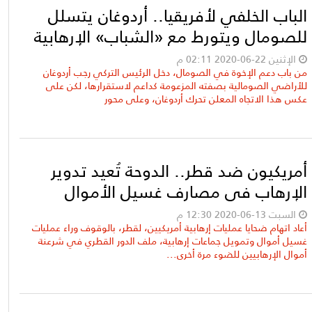
الباب الخلفي لأفريقيا.. أردوغان يتسلل
للصومال ويتورط مع «الشباب» الإرهابية
الإثنين 22-06-2020 02:11 م
من باب دعم الإخوة في الصومال، دخل الرئيس التركي رجب أردوغان
للأراضي الصومالية بصفته المزعومة كداعم لاستقرارها، لكن على
عكس هذا الاتجاه المعلن تحرك أردوغان، وعلى محور
أمريكيون ضد قطر.. الدوحة تُعيد تدوير
الإرهاب في مصارف غسيل الأموال
السبت 13-06-2020 12:30 م
أعاد اتهام ضحايا عمليات إرهابية أمريكيين، لقطر، بالوقوف وراء عمليات
غسيل أموال وتمويل جماعات إرهابية، ملف الدور القطري في شرعنة
أموال الإرهابيين للضوء مرة أخرى...