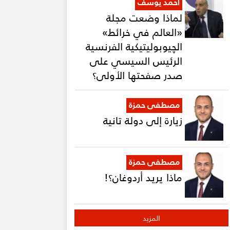
أحمد يوسف
لماذا وضعت مجلة
«العالم في خرائط»
الچيوبوليتيكية الفرنسية
الرئيس السيسي على
صدر صفحتها الأولى؟
مصطفى حمزة
زيارة إلى دولة تانية
مصطفى حمزة
ماذا يريد أردوغان؟!
المزيد