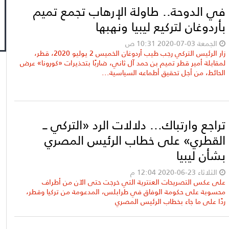
في الدوحة.. طاولة الإرهاب تجمع تميم
بأردوغان لتركيع ليبيا ونهبها
الجمعة 03-07-2020 10:31 ص
زار الرئيس التركي رجب طيب أردوغان الخميس 2 يوليو 2020، قطر،
لمقابلة أمير قطر تميم بن حمد آل ثاني، ضاربًا بتحذيرات «كورونا» عرض
الحائط، من أجل تحقيق أطماعه السياسية...
تراجع وارتباك... دلالات الرد «التركي ــ
القطري» على خطاب الرئيس المصري
بشأن ليبيا
الثلاثاء 23-06-2020 12:04 م
على عكس التصريحات العنترية التي خرجت حتى الآن من أطراف
محسوبة على حكومة الوفاق في طرابلس، المدعومة من تركيا وقطر،
ردًا على ما جاء بخطاب الرئيس المصري