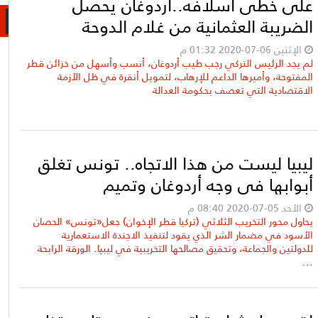
على خطى أسلافه..أردوغان يحصل
الضريبة العثمانية من غلام الدوحة
الإثنين 06-07-2020 01:32 م
لم يجد الرئيس التركي رجب طيب أردوغان، أنسب وأسهل من خزائن قطر
المفتوحة، وأميرها الداعم للإرهاب، لتمويل أنقرة في ظل الأزمة
الاقتصادية التي تعصف بحكومة العدالة
ليبيا ليست من هذا الاتجاه.. تونس تغلق
أبوابها في وجه أردوغان وتميم
الأحد 05-07-2020 08:40 م
يحاول محور التخريب الثلاثي (تركيا قطر الإخوان) جعل«تونس» الحصان
الأسود في مضمار الشر الذي يقود لتنفيذ الاجندة الاستعمارية
للدولتين والجماعة، وتحقيق مصالحها التخريبية في ليبيا. الورقة الرابحة
...