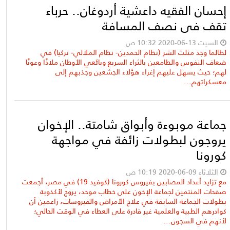
إحسان الفقيه داعشية أردوغان.. حرباء
تقف في نصف المسافة
السبت 13-06-2020 10:32 ص
لطالما وجد مثلث الشر (نظام الحمدين- نظام الملالي- تركيا) في
ضعاف النفوس والطامعين بالثراء السريع وبائعي الأوطان ملاذًا وعونًا
لهم؛ حيث يسهل عليهم إغراء هؤلاء الجشعين وجذبهم إلى
معسكراتهم...
جماعة موبوءة وأبواق شامتة.. الإخوان
يروجون لبطولات زائفة في مواجهة
كورونا
الثلاثاء 09-06-2020 10:19 ص
مع تزايد أعداد المصابين بفيروس كورونا (كوفيد 19) في مصر، أجمعت
صفحات المنتمين لجماعة الإخون على خطاب موحد، يروج لأكذوبة
بطولات الجماعة السابقة في علاج الأمراض والفيروسات، زاعمين أن
كوادرهم الطبية والعلمية غير قادرة على العطاء في الوقت الحالي؛
لأنهم في السجون...