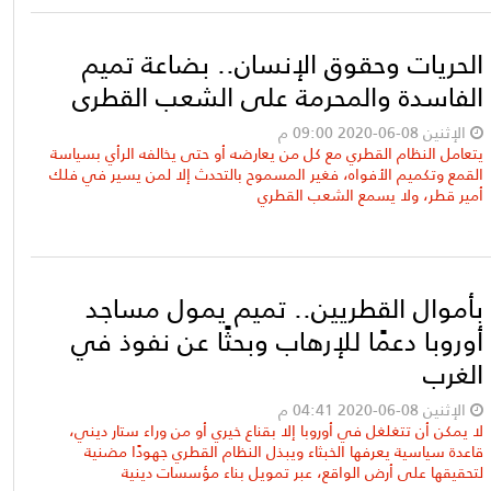
الحريات وحقوق الإنسان.. بضاعة تميم
الفاسدة والمحرمة على الشعب القطري
الإثنين 08-06-2020 09:00 م
يتعامل النظام القطري مع كل من يعارضه أو حتى يخالفه الرأي بسياسة
القمع وتكميم الأفواه، فغير المسموح بالتحدث إلا لمن يسير في فلك
أمير قطر، ولا يسمع الشعب القطري
بأموال القطريين.. تميم يمول مساجد
أوروبا دعمًا للإرهاب وبحثًا عن نفوذ في
الغرب
الإثنين 08-06-2020 04:41 م
لا يمكن أن تتغلغل في أوروبا إلا بقناع خيري أو من وراء ستار ديني،
قاعدة سياسية يعرفها الخبثاء ويبذل النظام القطري جهودًا مضنية
لتحقيقها على أرض الواقع، عبر تمويل بناء مؤسسات دينية