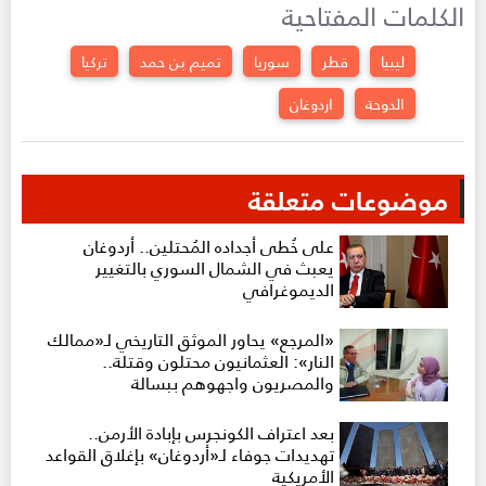
الكلمات المفتاحية
ليبيا
قطر
سوريا
تميم بن حمد
تركيا
الدوحة
اردوغان
موضوعات متعلقة
على خُطى أجداده المُحتلين.. أردوغان
يعبث في الشمال السوري بالتغيير
الديموغرافي
«المرجع» يحاور الموثق التاريخي لـ«ممالك
النار»: العثمانيون محتلون وقتلة..
والمصريون واجهوهم ببسالة
بعد اعتراف الكونجرس بإبادة الأرمن..
تهديدات جوفاء لـ«أردوغان» بإغلاق القواعد
الأمريكية