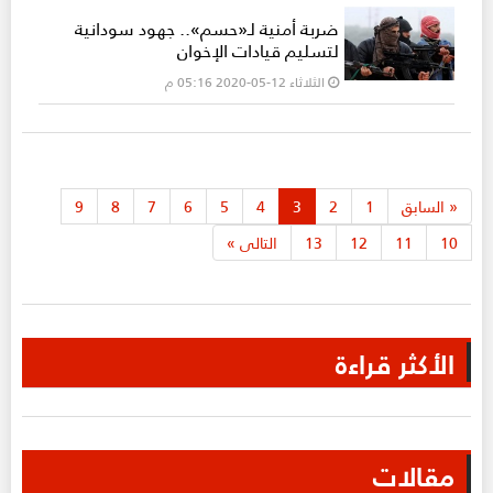
ضربة أمنية لـ«حسم».. جهود سودانية
لتسليم قيادات الإخوان
الثلاثاء 12-05-2020 05:16 م
«
السابق
1
2
3
4
5
6
7
8
9
10
11
12
13
التالى
»
الأكثر قراءة
مقالات