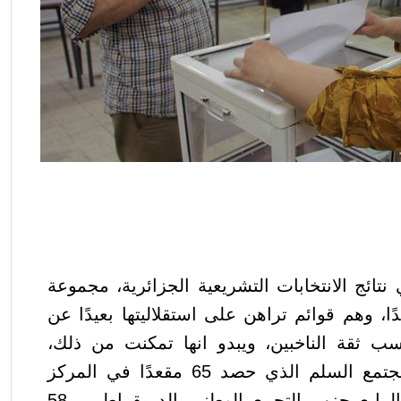
 نتائج
الانتخابات
التشريعية الجزائرية،
مجموعة
 المستقلة بـ84 مقعدًا، وهم قوائم تراهن على استقلاليتها بعيدًا عن
ب ثقة الناخبين، ويبدو انها تمكنت من ذلك،
متغلبة على حزب حركة مجتمع السلم الذي حصد 65 مقعدًا في المركز
الثالث، وتلاه في المركز الرابع حزب التجمع الوطني الديمقراطي بـ58