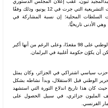
بدالمجيد تبون، عقب إعلان المجلس الدستوري
عن النتائج النهائية للانتخابات التشريعية التي جرت في 12 يونيو، وذلك وفقًا
 السلطات المحلية؛ إن نسبة المشاركة في
.
وحصل حزب جبهة التحرير الوطني على 98 مقعدًا، وعلى الرغم من أنها أكبر
كن أن يكوّن حكومة أغلبية في البرلمان.
 حزب سياسي اشتراكي في الجزائر، وكان يمثل
رير الوطني قبل الاستقلال، وبدأ نشاطه بشكل
ري قبل 1 نوفمبر 1954 حيث كان هذا تاريخ اندلاع الثورة التي استشهد
صف المليون جزائري، في سبيل الحصول على
مار الفرنسي
.