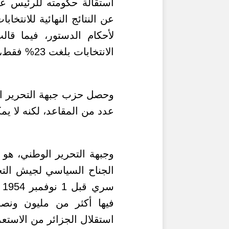
استقالة حكومته للرئيس ع
لأحكام الدستور،
فيما
قالت
الانتخابات بلغت 23% فقط، وهي الأدنى تاريخيًّا
عدد من المقاعد، لكنه لا يم
وجبهة التحرير الوطني، هو
الجناح السياسي لجيش التح
س
فيها أكثر من مليون ون
استقلال الجزائر من الاستع