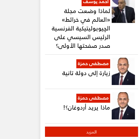
أحمد يوسف
لماذا وضعت مجلة
«العالم في خرائط»
الچيوبوليتيكية الفرنسية
الرئيس السيسي على
صدر صفحتها الأولى؟
مصطفى حمزة
زيارة إلى دولة تانية
مصطفى حمزة
ماذا يريد أردوغان؟!
المزيد