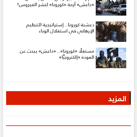
«داعش» أزمة «كورونا» لنشر الفيروس؟
دعشنة كورونا.. إستراتيجية التنظيم
الإرهابي في استغلال الوباء
مستغلًا «كورونا».. «داعش» يبحث عن
العودة «إلكترونيًّا»
المزيد