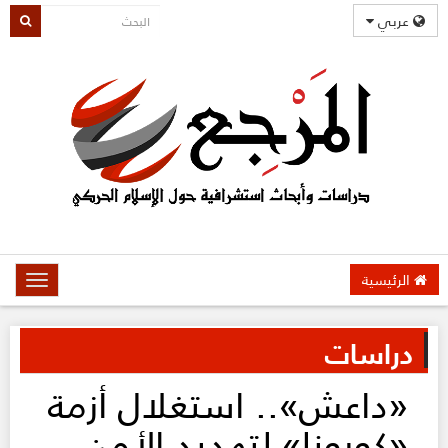
عربي
الرئيسية
oggle
gation
دراسات
«داعش».. استغلال أزمة
«كورونا» لتهديد الأمن