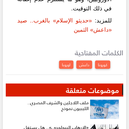
في ذلك التوقيت.
للمزيد:
«حديثو الإسلام» بالغرب.. صيد
«داعش» الثمين
الكلمات المفتاحية
كورونا
داعش
اوروبا
موضوعات متعلقة
ملف اللاجئين والشرف المصري..
الليبيون نموذج
«الإرهاب البيولوجي».. هل يستغل