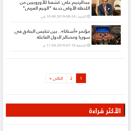
عبدالرحيم علي: كشفنا للأوروبيين من
اللحظة الأولى خدعة "الربيع العربي"
السبت 24-08-2019 10:49 ص
مؤتمر «أستانا».. بين تنكيس البنادق في
سوريا ومصالح الدول الفاعلة
الجمعة 19-07-2019 11:04 م
1
2
التالى
»
الأكثر قراءة