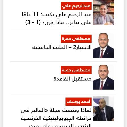
عبدالرحيم علي
عبد الرحيم علي يكتب: 11 عامًا
على يناير.. ماذا جرى؟ (1 - 3)
مصطفى حمزة
الاختيار2 – الحلقة الخامسة
مصطفى حمزة
مستقبل القاعدة
أحمد يوسف
لماذا وضعت مجلة «العالم في
خرائط» الچيوبوليتيكية الفرنسية
الرئيس السيسي على صدر