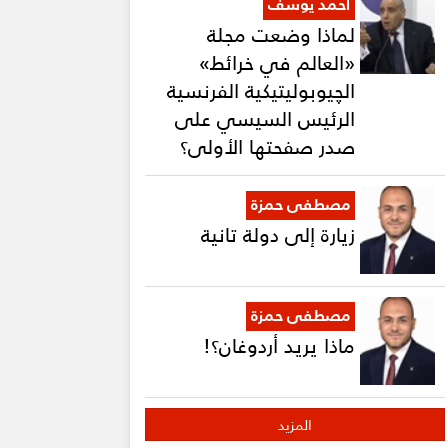
أحمد يوسف
لماذا وضعت مجلة
«العالم في خرائط»
الچيوبوليتيكية الفرنسية
الرئيس السيسي على
صدر صفحتها الأولى؟
مصطفى حمزة
زيارة إلى دولة تانية
مصطفى حمزة
ماذا يريد أردوغان؟!
المزيد