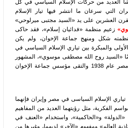
شأ العديد من حركات الإسلام السياسي في كل
يران التي سرعان ما انتشر فيها تيار الإسلام
رن العشرين على يد «السيد مجتبى ميرلوحي»
وي»
زعيم منظمة «فدائيان إسلام»، فقد حاكى
مته شكل ومنهج جماعة الإخوان، ولم يكن
لأولى والمبكرة بين تياري الإسلام السياسي في
ًا «السيد روح الله مصطفى موسوي»، المشهور
بالإمام الخميني؛ حيث زار مصر عام 1938 والتقى مؤسس جماعة الإخوان
تياري الإسلام السياسى في مصر وإيران فإنهما
اسم الفكرية، مثل رؤيتهما العديد من المفاهيم
م «الدولة» و«الحاكمية»، واستخدام «العنف في
ذية العالم» ومفهوم «الآخر» لديهما، وغيرها من