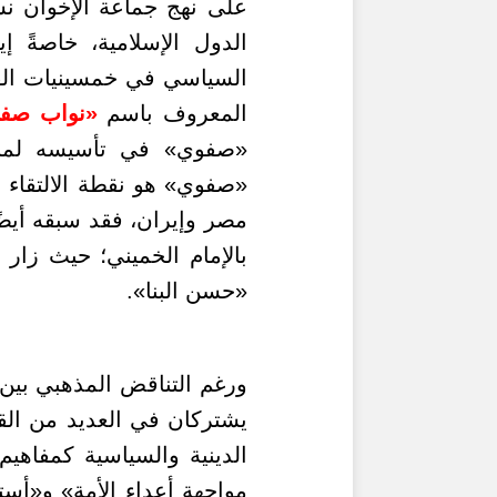
على نهج جماعة الإخوان ن
الدول الإسلامية، خاصةً إ
السياسي في خمسينيات الق
المعروف باسم
«نواب صف
«صفوي» في تأسيسه لمنظ
«صفوي» هو نقطة الالتقاء ا
مصر وإيران، فقد سبقه أيض
«حسن البنا».
ورغم التناقض المذهبي بين 
يشتركان في العديد من القو
الدينية والسياسية كمفاهي
مواجهة أعداء الأمة» و«أستا