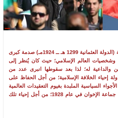
شكل سقوط الخلافة الإسلامية (الدولة العثمانية 1299 هـ ــ 1924مـ) صدمة كبرى
وشخصيات العالم الإسلامي؛ حيث كان يُنظر إلى
دين والداعية له؛ لذا بعد سقوطها انبرى عدد من
ة إحياء الخلافة الإسلامية؛ من أجل الحفاظ على
أجواء السياسية الملبدة بغيوم التعقيدات العالمية
وتغيير موازين القوى، أُسست جماعة الإخوان في عام 1928؛ من أجل إحياء تلك