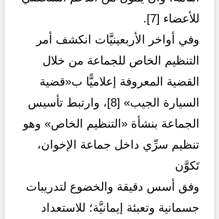
للأعضاء [7].
وفي أواخر الأربعينيَّات انكشف أمر
التنظيم الخاص للجماعة من خلال
القضية المعروفة إعلاميًّا ب«قضية
السيارة الجيب» [8]، وارتبط تأسيس
الجماعة بنشأة «التنظيم الخاص» وهو
تنظيم سرِّي داخل جماعة الإخوان،
تَكوَّن
وفق أسس دقيقة والخضوع لتدريبات
جسمانية وتعبئة إيمانيَّة؛ للاستعداد