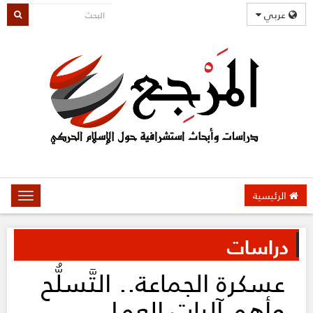
عربي
الرئيسية
oggle
gation
دراسات
عسكرة الجماعة.. التَّسلُّح
وأهم آليات العمل