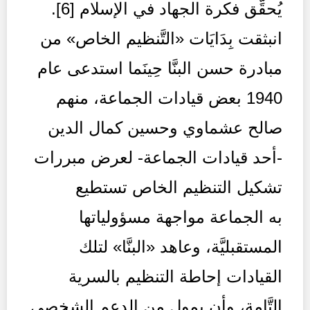
يُحقِّق فكرة الجهاد في الإسلام [6].
انبثقت بِدَايَات «التَّنظيم الخاص» من
مبادرة حسن البنَّا حِينَما استدعى عام
1940 بعض قيادات الجماعة، منهم
صالح عشماوي وحسين كمال الدين
-أحد قيادات الجماعة- لعرض مبررات
تشكيل التنظيم الخاص تستطيع
به الجماعة مواجهة مسؤولياتها
المستقبليَّة، وعاهد «البنَّا» لتلك
القيادات إحاطة التنظيم بالسرية
التَّامة، وأن يمول من الدعم الشخصي