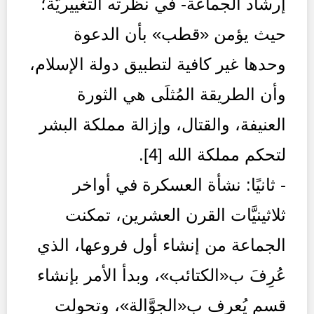
إرشاد الجماعة- في نظرته التغييريَّة؛
حيث يؤمن «قطب» بأن الدعوة
وحدها غير كافية لتطبيق دولة الإسلام،
وأن الطريقة المُثلَى هي الثورة
العنيفة، والقتال، وإزالة مملكة البشر
لتحكم مملكة الله [4].
- ثانيًا: نشأة العسكرة في أواخر
ثلاثينيَّات القرن العشرين، تمكنت
الجماعة من إنشاء أول فروعها، الذي
عُرِفَ ب«الكتائب»، وبدأ الأمر بإنشاء
قسم يُعرف ب«الجوَّالة»، وتحولت