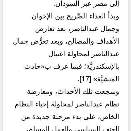
إلى مصر عبر السودان.
وبدأ العداء الصَّريح بين الإخوان
وجمال عبدالناصر، بعد تعارض
الأهداف والمصالح، وبعد تعرُّض جمال
عبدالناصر لمحاولة اغتيال
بالإسكندريَّة؛ فيما عرف ب«حادث
المنشيَّة» [17].
وشجعت تلك الأحداث، ومعارضة
نظام عبدالناصر لمحاولة إحياء النظام
الخاص، على بدء مرحلة جديدة من
العنف السياسي والعمل المسلح،