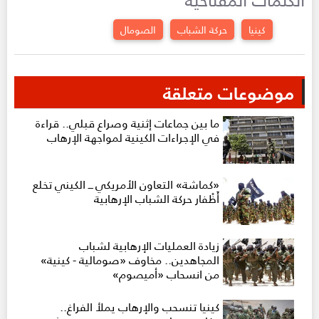
كينيا
حركة الشباب
الصومال
موضوعات متعلقة
ما بين جماعات إثنية وصراع قبلي.. قراءة
في الإجراءات الكينية لمواجهة الإرهاب
«كماشة» التعاون الأمريكي ـــ الكيني تخلع
أَظْفار حركة الشباب الإرهابية
زيادة العمليات الإرهابية لشباب
المجاهدين.. مخاوف «صومالية - كينية»
من انسحاب «أميصوم»
كينيا تنسحب والإرهاب يملأ الفراغ..