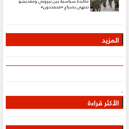
مكايدة سياسية بين نيروبي ومقديشو
تنتهي بضياع «فحفحدون»
المزيد
"
الأكثر قراءة