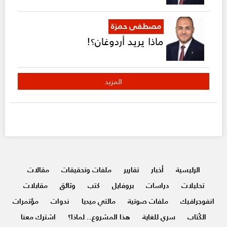
مصطفى حمزة
ماذا يريد أردوغان؟!
المزيد
الرئيسية
أخبار
تقارير
ملفات وتحقيقات
مقالات
تحليلات
دراسات
بروفايل
كتب
وثائق
مقابلات
انفوجرافيك
ملفات صوتية
مالتي ميديا
ندوات
مؤتمرات
الكُتاب
سري للغاية
هذا المشروع.. لماذا؟
اشترك معنا