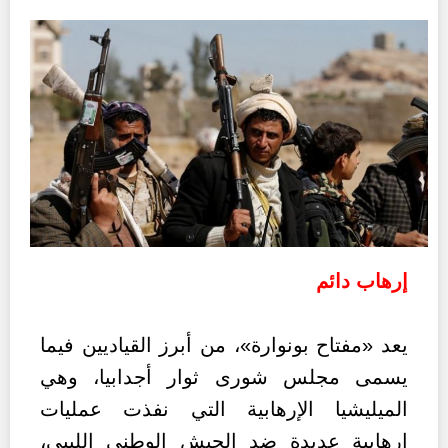
إرهاب دائم
يعد «مفتاح بونوارة»، من أبرز القياديين فيما
يسمى مجلس شورى ثوار أجدابيا، وهي
الميليشيا الإرهابية التي نفذت عمليات
إرهابية عديدة ضد الجيش الوطني الليبي،