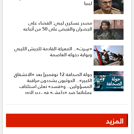
ليبيا
مصدر عسكري ليبي: القضاء على
الجضران والقبض على 50 من أتباعه
«سِرت».. المعركة القادمة للجيش الليبي
وبوابة دخوله العاصمة
جولة الصحافة 12 نوفمبر| بعد «الانشقاق
الكبير».. الحوثيون يشددون مراقبة
المسؤولين.. و«قسد» تعلن استئناف
عملياتها ضد «داعش» في دير الزور
المزيد