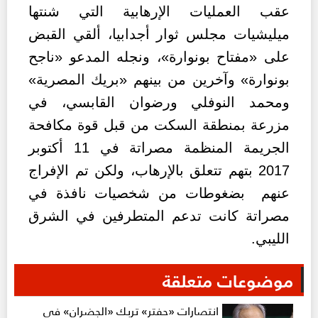
عقب العمليات الإرهابية التي شنتها
ميليشيات مجلس ثوار أجدابيا، ألقي القبض
على «مفتاح بونوارة»، ونجله المدعو «ناجح
بونوارة» وآخرين من بينهم «بريك المصرية»
ومحمد النوفلي ورضوان القابسي، في
مزرعة بمنطقة السكت من قبل قوة مكافحة
الجريمة المنظمة مصراتة في 11 أكتوبر
2017 بتهم تتعلق بالإرهاب، ولكن تم الإفراج
عنهم بضغوطات من شخصيات نافذة في
مصراتة كانت تدعم المتطرفين في الشرق
الليبي.
موضوعات متعلقة
انتصارات «حفتر» تربك «الجضران» في