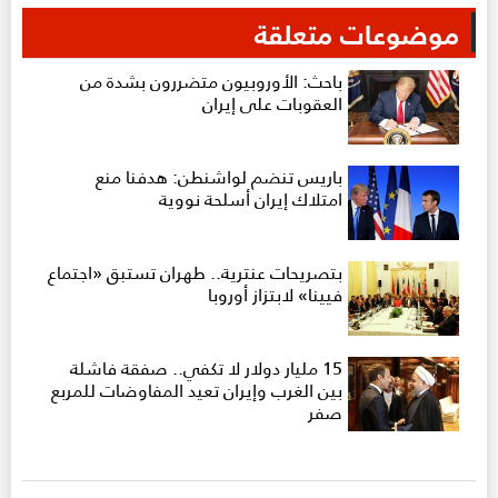
موضوعات متعلقة
باحث: الأوروبيون متضررون بشدة من
العقوبات على إيران
باريس تنضم لواشنطن: هدفنا منع
امتلاك إيران أسلحة نووية
بتصريحات عنترية.. طهران تستبق «اجتماع
فيينا» لابتزاز أوروبا
15 مليار دولار لا تكفي.. صفقة فاشلة
بين الغرب وإيران تعيد المفاوضات للمربع
صفر