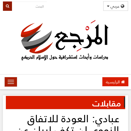
عربي
الرئيسية
oggle
gation
مقابلات
عبادي: العودة للاتفاق
النووي لن تكف إيران عن