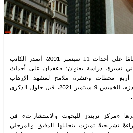
بالتزامن مع مرور عشرين عامًا على أحداث 11 سبتمبر 2001، أصدر الكاتب
اني نسيرة، دراسة بعنوان: «عقدان على أحداث
 أربع محطات وعشرة ملامح لمشهد الإرهاب
العالمي»، نشرها مركز «تريندز»، الخميس 9 سبتمبر 2021، قبل حلول الذكرى
رها «
مركز تريندز للبحوث والاستشارات»
في
اءةً تشريحيةً تميزت بتحليلها الدقيق والمرحلي