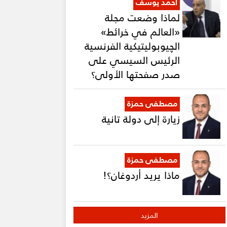
أحمد يوسف
لماذا وضعت مجلة
«العالم في خرائط»
الچيوبوليتيكية الفرنسية
الرئيس السيسي على
صدر صفحتها الأولى؟
مصطفى حمزة
زيارة إلى دولة تانية
مصطفى حمزة
ماذا يريد أردوغان؟!
المزيد