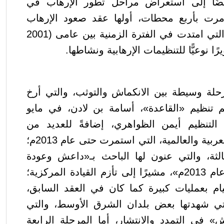
ضًا إلى استعراض مراحل تطور الإرهاب في
 مرت بأربع محطات، أولها
عقد صعود الإرهاب
والتي امتدت في الفترة الزمنية بين عامى (2001
حلة وسيطة بين الانكماش والتوثب،
والتي أرخ
يم تنظيم «القاعدة»، أسامة بن لادن، في مايو
ة التنظيم أيمن الظواهري، إضافةً للعديد من
المستجدات على الساحة العربية والعالمية، التي استمرت حتى عام 2013م؛
ثالثة، والتي عنون لها الباحث بـ«داعش وعودة
الدولة والعدو القريب بعد عام 2013م»، مشيرًا إلى تأزم القيادة المركزية؛
م بعمليات كبيرة كما كان في العقد السابق،
تي شهدتها بعض بلدان الشرق الأوسط، والتي
في التمدد والانتشار، أما المرحلة الرابعة