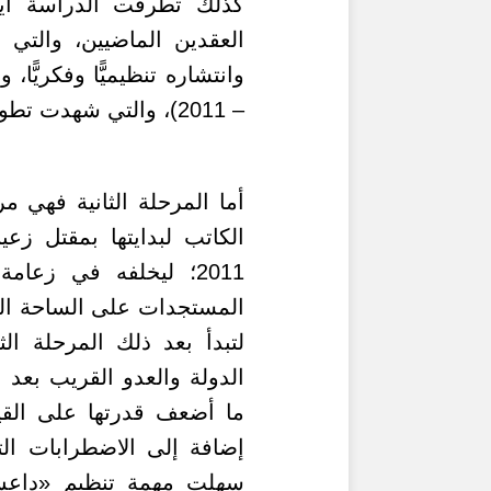
كذلك تطرقت الدراسة أي
العقدين الماضيين، والتي
وانتشاره تنظيميًّا وفكريًّا،
– 2011)، والتي شهدت تطويرًا نوعيًّا للتنظيمات الإرهابية ونشاطها.
أما المرحلة الثانية فهي
مر
الكاتب
لبدايتها بمقتل زع
2011؛ ليخلفه في زعام
لتبدأ بعد ذلك المرحلة ال
ما أضعف قدرتها على القيا
إضافة إلى الاضطرابات ال
سهلت مهمة تنظيم «داعش» 