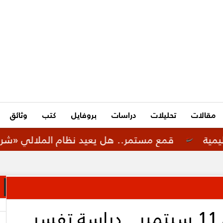
مقالات
تحليلات
دراسات
بروفايل
كتب
وثائق
قمع مستمر.. هل يعيد نظام الملالي «شرطة الأخلاق ال
بالتزامن مع ذكرى 11 سبتمبر.. دراسة تفسر