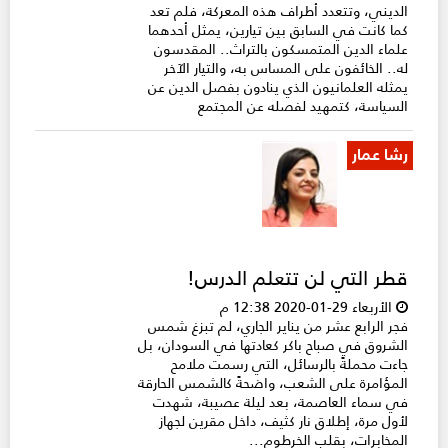
الديني، وتتعدد أطراف هذه المعركة، فلم تعد
كما كانت في السابق بين تيارين، يمثل أحدهما
علماء الدين المتمسكون بالتراث.. المقدسون
له.. الخائفون على المساس به، والتيار الآخر
يمثله العلمانيون الذي ينادون بفصل الدين عن
السياسة، كتمهيد لفصله عن المجتمع
رشا عمار
قطر التي لن تتعلم الدرس!
الأربعاء 29-01-2020 12:38 م
فجر الرابع عشر من يناير الجاري، لم تبزغ شمس
الشروق في صباح باكر كعادتها في السودان، بل
جاءت محملةً بالرسائل، التي رسمت ملامح
المؤامرة على الشعب، واضحةً كالشمس الحارقة
في سماء العاصمة، بعد ليلة عصيبة، شهدت
لأول مرة، إطلاق نار كثيف، داخل مقرين لجهاز
المخابرات، بقلب الخرطوم...