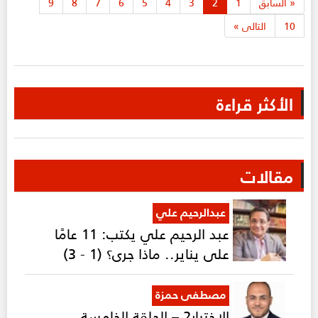
«
السابق
1
2
3
4
5
6
7
8
9
10
التالى
»
الأكثر قراءة
مقالات
عبدالرحيم علي
عبد الرحيم علي يكتب: 11 عامًا
على يناير.. ماذا جرى؟ (1 - 3)
مصطفى حمزة
الاختيار2 – الحلقة الخامسة