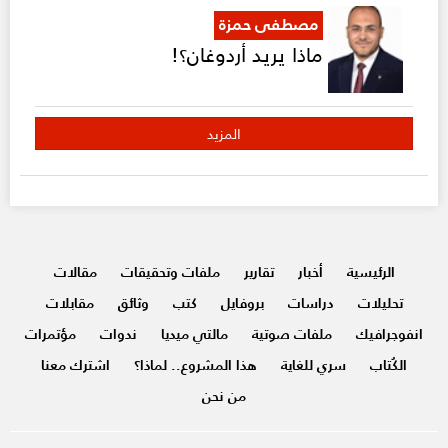
مصطفى حمزة
ماذا يريد أردوغان؟!
المزيد
الرئيسية
أخبار
تقارير
ملفات وتحقيقات
مقالات
تحليلات
دراسات
بروفايل
كتب
وثائق
مقابلات
انفوجرافيك
ملفات صوتية
مالتي ميديا
ندوات
مؤتمرات
الكُتاب
سري للغاية
هذا المشروع.. لماذا؟
اشترك معنا
من نحن