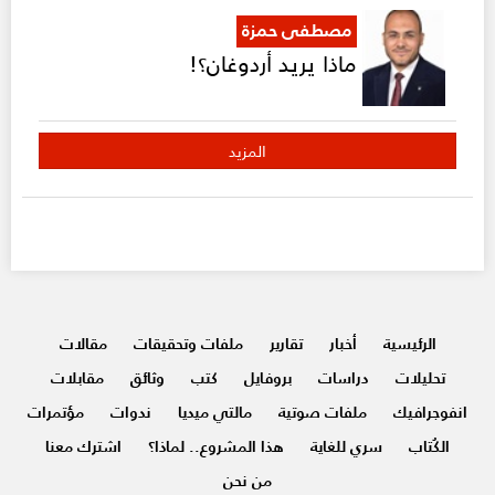
مصطفى حمزة
ماذا يريد أردوغان؟!
المزيد
الرئيسية
أخبار
تقارير
ملفات وتحقيقات
مقالات
تحليلات
دراسات
بروفايل
كتب
وثائق
مقابلات
انفوجرافيك
ملفات صوتية
مالتي ميديا
ندوات
مؤتمرات
الكُتاب
سري للغاية
هذا المشروع.. لماذا؟
اشترك معنا
من نحن