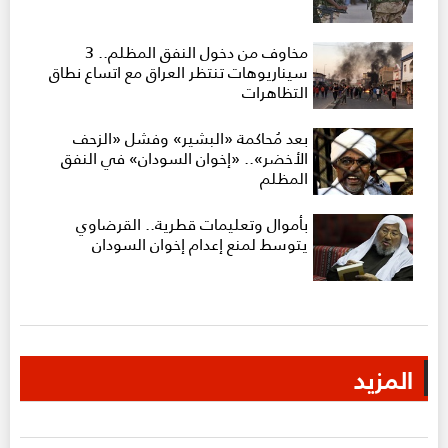
مخاوف من دخول النفق المظلم.. 3
سيناريوهات تنتظر العراق مع اتساع نطاق
التظاهرات
بعد مُحاكمة «البشير» وفشل «الزحف
الأخضر».. «إخوان السودان» في النفق
المظلم
بأموال وتعليمات قطرية.. القرضاوي
يتوسط لمنع إعدام إخوان السودان
المزيد