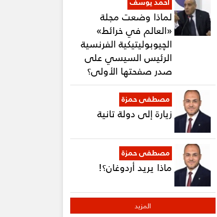
أحمد يوسف
لماذا وضعت مجلة
«العالم في خرائط»
الچيوبوليتيكية الفرنسية
الرئيس السيسي على
صدر صفحتها الأولى؟
مصطفى حمزة
زيارة إلى دولة تانية
مصطفى حمزة
ماذا يريد أردوغان؟!
المزيد