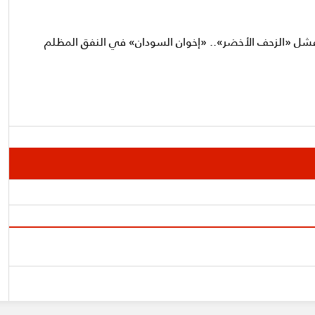
فشل «الزحف الأخضر».. «إخوان السودان» في النفق المظلم