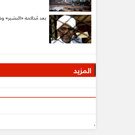
بعد مُحاكمة «البشير» و
المزيد
"