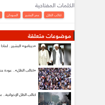
الكلمات المفتاحية
كتائب الظل
عمر البشير
السودان
موضوعات متعلقة
«دينامو» البشير.. لماذ
«كتائب الظل».. عودة عن
كتائب الظل الإخوانية.. ع