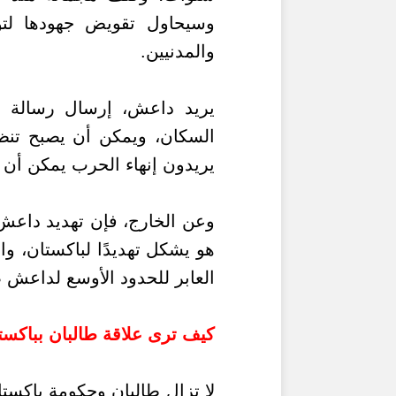
وسيحاول تقويض جهودها لت
والمدنيين.
يريد داعش، إرسال رسالة إل
السكان، ويمكن أن يصبح تنظي
يريدون إنهاء الحرب يمكن أن ي
وعن الخارج، فإن تهديد داعش
هو يشكل تهديدًا لباكستان، و
العابر للحدود الأوسع لداعش 
كيف ترى علاقة طالبان بباك
لا تزال طالبان وحكومة باكست