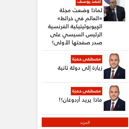
أحمد يوسف
لماذا وضعت مجلة
«العالم في خرائط»
الچيوبوليتيكية الفرنسية
الرئيس السيسي على
صدر صفحتها الأولى؟
مصطفى حمزة
زيارة إلى دولة تانية
مصطفى حمزة
ماذا يريد أردوغان؟!
المزيد