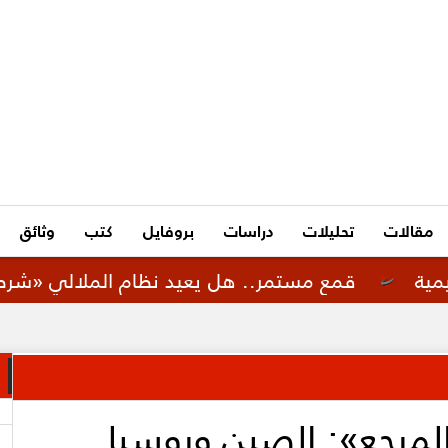
مقالات
تحليلات
دراسات
بروفايل
كتب
وثائق
قمع مستمر.. هل يعيد نظام الملالي «شرطة الأخلاق ا
المرجع»: الصين وروسيا