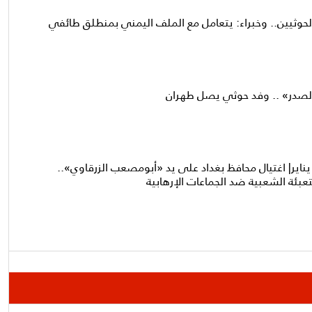
الحوثيين.. وخبراء: يتعامل مع الملف اليمني بمنطلق طائفي
الصدر» .. وفد حوثي يصل طهران
في مثل هذا اليوم» 4 يناير| اغتيال محافظ بغداد على يد «أبومصعب الزرقاوي»..
تعبئة الشعبية ضد الجماعات الإرهابية