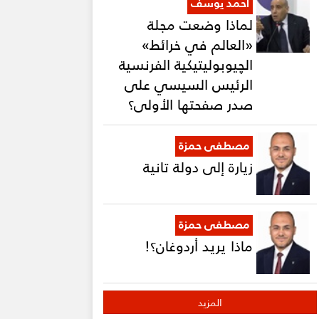
أحمد يوسف
لماذا وضعت مجلة
«العالم في خرائط»
الچيوبوليتيكية الفرنسية
الرئيس السيسي على
صدر صفحتها الأولى؟
مصطفى حمزة
زيارة إلى دولة تانية
مصطفى حمزة
ماذا يريد أردوغان؟!
المزيد