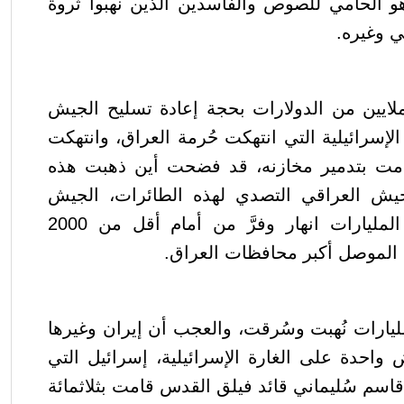
 الحامي للصوص والفاسدين الذين نهبوا ثروة
ي وغيره.
ملايين من الدولارات بحجة إعادة تسليح الجيش
لإسرائيلية التي انتهكت حُرمة العراق، وانتهكت
ت بتدمير مخازنه، قد فضحت أين ذهبت هذه
جيش العراقي التصدي لهذه الطائرات، الجيش
العراقي الذي أنفق عليه المليارات انهار وفرَّ من أمام أقل من 2000
الموصل أكبر محافظات العراق.
مليارات نُهبت وسُرقت، والعجب أن إيران وغيرها
واحدة على الغارة الإسرائيلية، إسرائيل التي
اسم سُليماني قائد فيلق القدس قامت بثلاثمائة