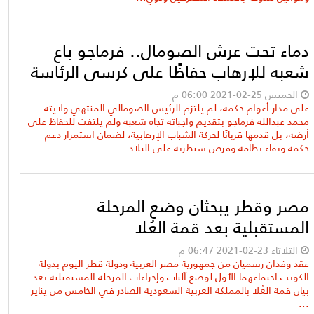
دماء تحت عرش الصومال.. فرماجو باع
شعبه للإرهاب حفاظًا على كرسي الرئاسة
الخميس 25-02-2021 06:00 م
على مدار أعوام حكمه، لم يلتزم الرئيس الصومالي المنتهي ولايته
محمد عبدالله فرماجو بتقديم واجباته تجاه شعبه ولم يلتفت للحفاظ على
أرضه، بل قدمها قربانًا لحركة الشباب الإرهابية، لضمان استمرار دعم
حكمه وبقاء نظامه وفرض سيطرته على البلاد...
مصر وقطر يبحثان وضع المرحلة
المستقبلية بعد قمة العُلا
الثلاثاء 23-02-2021 06:47 م
عقد وفدان رسميان من جمهورية مصر العربية ودولة قطر اليوم بدولة
الكويت اجتماعهما الأول لوضع آليات وإجراءات المرحلة المستقبلية بعد
بيان قمة العُلا بالمملكة العربية السعودية الصادر في الخامس من يناير
...