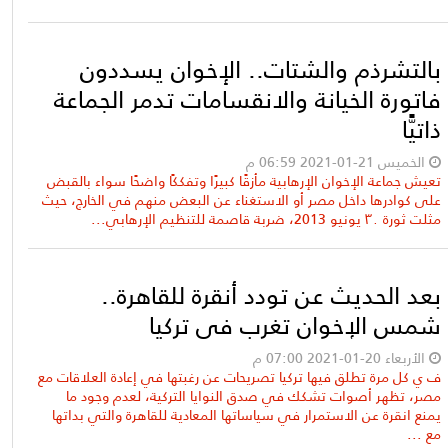
بالتشرذم والشتات.. الإخوان يسددون
فاتورة الخيانة والانقسامات تدمر الجماعة
ذاتيًّا
الخميس 21-01-2021 06:59 م
تعيش جماعة الإخوان الإرهابية مأزقًا كبيرًا وتفككًا واضحًا سواء بالقبض
على كوادرها داخل مصر أو الاستغناء عن البعض منهم في الخارج، حيث
مثلت ثورة ٣٠ يونيو 2013، ضربة قاصمة للتنظيم الإرهابي...
بعد الحديث عن تودد أنقرة للقاهرة..
شمس الإخوان تغرب في تركيا
الأربعاء 20-01-2021 07:00 م
ف ي كل مرة تطلق فيها تركيا تصريحات عن رغبتها في إعادة العلاقات مع
مصر، تظهر أصوات تشكك في صدق النوايا التركية، لعدم وجود ما
يمنع انقرة عن الاستمرار في سياساتها المعادية للقاهرة والتي بداتها
مع ...