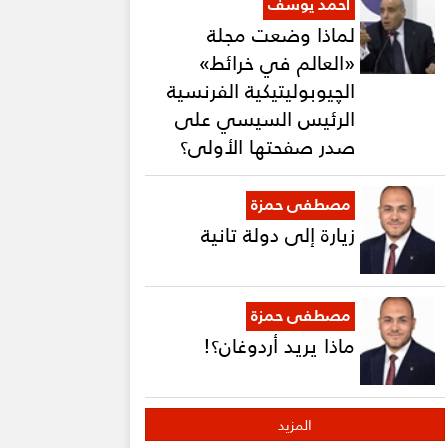
أحمد يوسف
لماذا وضعت مجلة
«العالم في خرائط»
الچيوبوليتيكية الفرنسية
الرئيس السيسي على
صدر صفحتها الأولى؟
مصطفى حمزة
زيارة إلى دولة تانية
مصطفى حمزة
ماذا يريد أردوغان؟!
المزيد