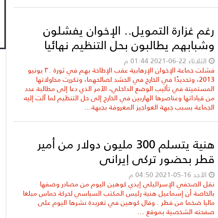
رغم غزارة التمويل.. الإخوان يفشلون
وشبابهم يطالبون بحل التنظيم نهائيا
الثلاثاء 22-06-2021 01:44 م
فشلت جماعة الإخوان الإرهابية عقب الإطاحة بهم في ثورة ٣٠ يونيو
2013، وتحديدًا في الخارج في الحشد لصالحهما، وتكررت محاولاتها
المستميتة في تأليب الوضع الداخلي، الأمر الذي دعا إلى مطالبة عدد
من قياداتها وعناصرها الهاربين في الخارج إلى حل التنظيم لما آلت إليه
الجماعة بسبب جبهة العواجيز المعروفة بجبهة...
هنية يتسلم 300 مليون دولار من أمير
قطر بحضور تركي إيراني
الأحد 16-05-2021 04:50 م
نقل الصحفي الإسرائيلي إيدي كوهين اليوم من مصادر وصفها
بالخاصة أن إسماعيل هنية رئيس المكتب السياسي لحركة حماس مبلغا
ماليا ضخما من قطر . وقال كوهين في تغريدة نشرها اليوم على
صفحته الشخصية بموقع ...