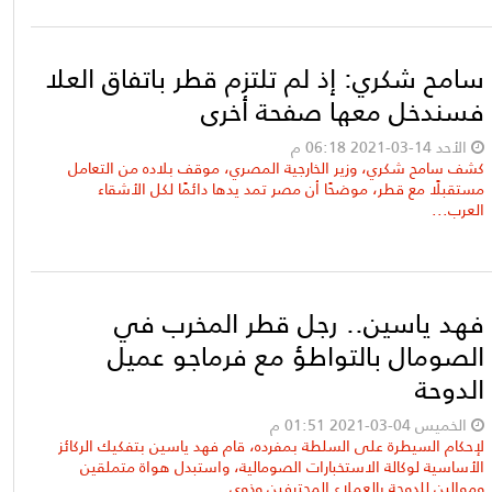
سامح شكري: إذ لم تلتزم قطر باتفاق العلا
فسندخل معها صفحة أخرى
الأحد 14-03-2021 06:18 م
كشف سامح شكري، وزير الخارجية المصري، موقف بلاده من التعامل
مستقبلًا مع قطر، موضحًا أن مصر تمد يدها دائمًا لكل الأشقاء
العرب...
فهد ياسين.. رجل قطر المخرب في
الصومال بالتواطؤ مع فرماجو عميل
الدوحة
الخميس 04-03-2021 01:51 م
لإحكام السيطرة على السلطة بمفرده، قام فهد ياسين بتفكيك الركائز
الأساسية لوكالة الاستخبارات الصومالية، واستبدل هواة متملقين
وموالين للدوحة بالعملاء المحترفين وذوي...