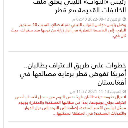
رئيس «النواب» الليبي يغلق ملف
الخلافات القديمة مع قطر
الإثنين 12-09-2022 02:40 م
وصل رئيس مجلس النواب الليبي عقيلة صالح، السبت 10 سبتمبر
الجاري، إلى العاصمة القطرية في أول زيارة من نوعها منذ سنوات، حيث
كان في
خطوات على طريق الاعتراف بطالبان..
أمريكا تفوض قطر برعاية مصالحها في
أفغانستان
السبت 13-11-2021 11:37 ص
لا تزال حكومة حركة طالبان تلهث حتى اليوم في سبيل اكتساب أدنى
اعتراف دولي بوجودها، بدءًا من مطالبها المستمرة والمتكررة بوجود
ممثل لها في الأمم المتحدة، إضافة إلى التودد إلى دول الجوار،
والتحركات المستمرة في المنطقة لممثليها...