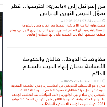
من إسرائيل إلى «بايدن»: احترسوا.. قطر
تموّل الحرس الثوري الإيراني
السبت 24-07-2021 10:05 م
فتحت وزارة الخارجية الأمريكية، تحقيقًا في تقرير خاص بالحكومة
الإسرائيلية يفيد بأن النظام القطري يمول الحرس الثوري الإيراني، وهو
منظمة تصنفها الولايات المتحدة على أنها منظمة إرهابية.
مفاوضات الدوحة.. طالبان والحكومة
الأفغانية تبحثان إنهاء الحرب بالسلام
الدائم
الثلاثاء 20-07-2021 04:25 م
على واقع الانسحاب الأمريكي من أفغانستان، وفي العاصمة القطرية
الدوحة، تواصل حركة «طالبان» مفاوضاتها مع الحكومة الأفغانية،
للتوصل إلى سلام بين الجانبين، وكانت المباحثات قد انطلقت الجمعة
16 يوليو 2021، وامتدت ليومها الثاني على التوالي السبت 17 يوليو
2021، حيث انتهت الجلسة الافتتاحية للمباحثات...