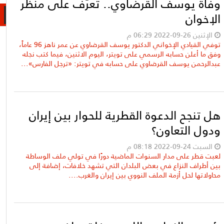
وفاة يوسف القرضاوي.. تعرّف على منظّر
الإخوان
الإثنين 26-09-2022 06:29 م
توفي القيادي الإخواني الدكتور يوسف القرضاوي عن عمر ناهز 96 عاماً،
وفق ما أعلن حسابه الرسمي على تويتر، اليوم الاثنين، فيما كتب نجله
عبدالرحمن يوسف القرضاوي على حسابه في تويتر: «ترجل الفارس»...
هل تنجح الدعوة القطرية للحوار بين إيران
ودول التعاون؟
السبت 24-09-2022 08:18 م
لعبت قطر على مدار السنوات الماضية دورًا في تولي ملف الوساطة
بين أطراف النزاع في بعض البلدان التي تشهد خلافات، إضافة إلى
محاولاتها لحل أزمة الملف النووي بين إيران والغرب....