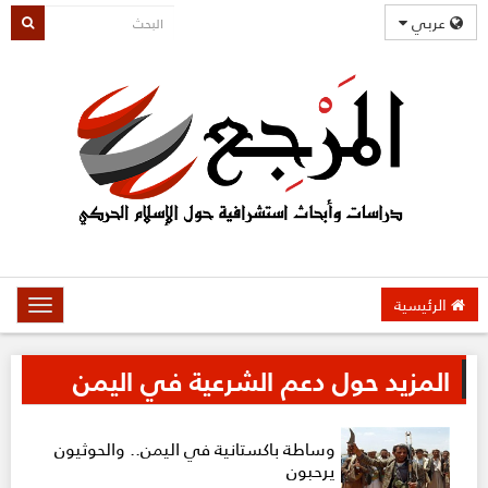
عربي
الرئيسية
oggle
gation
المزيد حول دعم الشرعية في اليمن
وساطة باكستانية في اليمن.. والحوثيون
يرحبون