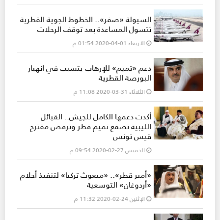
السيولة «صفر».. الخطوط الجوية القطرية
تتسول المساعدة بعد توقف الرحلات
الأربعاء 01-04-2020 01:54 م
دعم «تميم» للإرهاب يتسبب في انهيار
البورصة القطرية
الثلاثاء 31-03-2020 11:08 م
أكدت دعمها الكامل للجيش.. القبائل
الليبية تصفع تميم قطر وترفض مقترح
قيس تونس
الخميس 27-02-2020 09:54 م
«أمير قطر».. «مبعوث تركيا» لتنفيذ أحلام
«أردوغان» التوسعية
الإثنين 24-02-2020 11:32 م