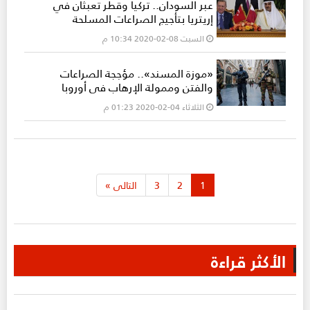
عبر السودان.. تركيا وقطر تعبثان في
إريتريا بتأجيج الصراعات المسلحة
السبت 08-02-2020 10:34 م
«موزة المسند».. مؤججة الصراعات
والفتن وممولة الإرهاب في أوروبا
الثلاثاء 04-02-2020 01:23 م
1
2
3
التالى
»
الأكثر قراءة