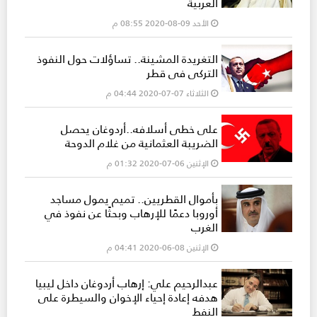
العربية
الأحد 09-08-2020 08:55 م
التغريدة المشينة.. تساؤلات حول النفوذ
التركي في قطر
الثلاثاء 07-07-2020 04:44 م
على خطى أسلافه..أردوغان يحصل
الضريبة العثمانية من غلام الدوحة
الإثنين 06-07-2020 01:32 م
بأموال القطريين.. تميم يمول مساجد
أوروبا دعمًا للإرهاب وبحثًا عن نفوذ في
الغرب
الإثنين 08-06-2020 04:41 م
عبدالرحيم علي: إرهاب أردوغان داخل ليبيا
هدفه إعادة إحياء الإخوان والسيطرة على
النفط