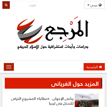
عربي
الرئيسية
oggle
gation
المزيد حول الغريانى
رباعى الإخوان.. «مطايا» المشروع التركى
للتدخل في ليبيا