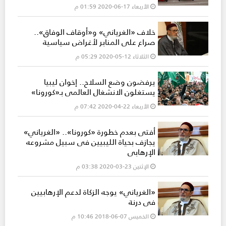
الأربعاء 17-06-2020 01:59 م
خلاف «الغرياني» و«أوقاف الوفاق»..
صراع على المنابر لأغراض سياسية
الثلاثاء 12-05-2020 05:29 م
يرفضون وضع السلاح.. إخوان ليبيا
يستغلون الانشغال العالمي بـ«كورونا»
الأربعاء 22-04-2020 07:42 م
أفتى بعدم خطورة «كورونا».. «الغرياني»
يجازف بحياة الليبيين فى سبيل مشروعه
الإرهابي
الإثنين 23-03-2020 03:38 م
«الغرياني» يوجه الزكاة لدعم الإرهابيين
في درنة
الخميس 07-06-2018 10:46 م