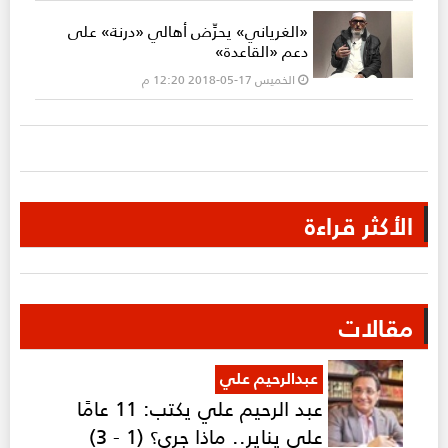
«الغرياني» يحرِّض أهالي «درنة» على
دعم «القاعدة»
الخميس 17-05-2018 12:20 م
الأكثر قراءة
مقالات
عبدالرحيم علي
عبد الرحيم علي يكتب: 11 عامًا
على يناير.. ماذا جرى؟ (1 - 3)