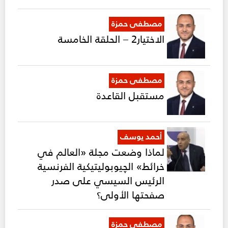
مصطفى حمزة
الاختيار2 – الحلقة الخامسة
مصطفى حمزة
مستقبل القاعدة
أحمد يوسف
لماذا وضعت مجلة «العالم في
خرائط» الچيوبوليتيكية الفرنسية
الرئيس السيسي على صدر
صفحتها الأولى؟
مصطفى حمزة